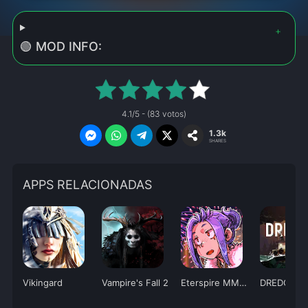
🟢 MOD INFO:
4.1/5 - (83 votos)
1.3k
SHARES
APPS RELACIONADAS
Vikingard
Vampire's Fall 2
Eterspire MMORPG
DREDGE