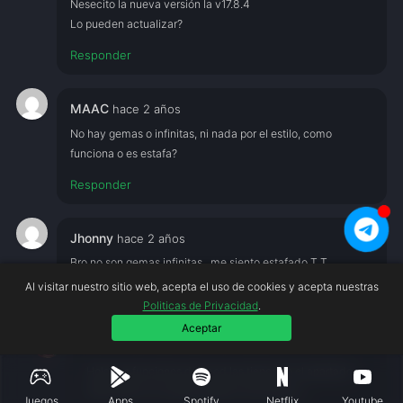
Nesecito la nueva versión la v17.8.4
Lo pueden actualizar?
Responder
MAAC
hace 2 años
No hay gemas o infinitas, ni nada por el estilo, como
funciona o es estafa?
Responder
Jhonny
hace 2 años
Bro no son gemas infinitas , me siento estafado T.T
Al visitar nuestro sitio web, acepta el uso de cookies y acepta nuestras
Responder
Politicas de Privacidad
.
Aceptar
verified
Android APK MOD
hace 2 años
Hola, las funciones del mod las tienes en el apartado
MOD INFO, en la parte superior del articulo.
Juegos
Apps
Spotify
Netflix
Youtube