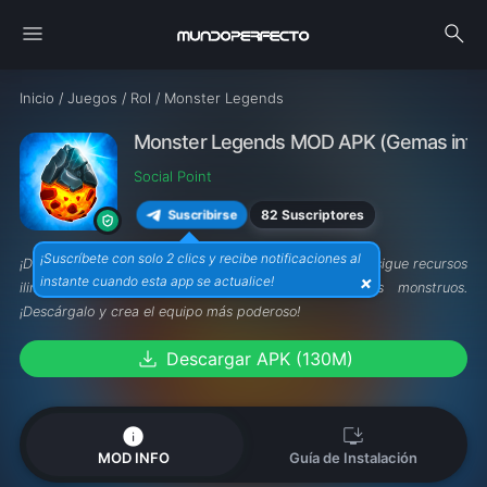
menu
search
Inicio
/
Juegos
/
Rol
/
Monster Legends
Monster Legends MOD APK (Gemas infini
Social Point
82 Suscriptores
Suscribirse
¡Suscríbete con solo 2 clics y recibe notificaciones al
¡Domina el mundo de
Monster Legends MOD APK
! Consigue recursos
×
instante cuando esta app se actualice!
ilimitados para criar, entrenar y luchar con tus monstruos.
¡Descárgalo y crea el equipo más poderoso!
download
Descargar APK (130M)
info
install_desktop
MOD INFO
Guía de Instalación