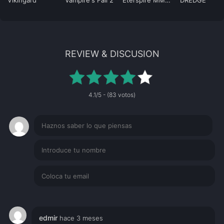
Vikingard
Vampire's Fall 2
Eterspire MMORPG
DREDGE
REVIEW & DISCUSION
4.1/5 - (83 votos)
edmir
hace 3 meses