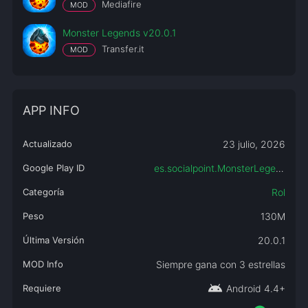
Mediafire
MOD
Monster Legends v20.0.1
Transfer.it
MOD
APP INFO
Actualizado
23 julio, 2026
Google Play ID
es.socialpoint.MonsterLegends
Categoría
Rol
Peso
130M
Última Versión
20.0.1
MOD Info
Siempre gana con 3 estrellas
android
Requiere
Android 4.4+